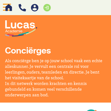
Conciërges
Als conciërge ben je op jouw school vaak een echte
alleskunner. Je vervult een centrale rol voor
leerlingen, ouders, teamleden en directie. Je bent
het visitekaartje van de school.
In dit netwerk worden krachten en kennis
gebundeld en komen veel verschillende
onderwerpen aan bod.