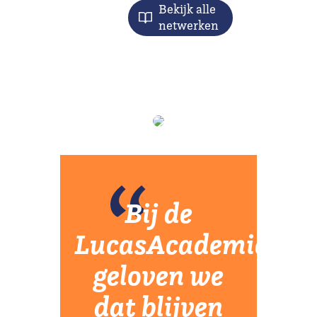
Bekijk alle
netwerken
Bij de
LucasAcademie
geloven we
dat blijven