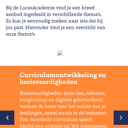
Bij de LucasAcademie vind je een breed
aanbod ingedeeld in verschillende thema’s.
Zo kun je eenvoudig zoeken naar iets dat bij
jou past. Hieronder vind je een overzicht van
onze thema’s.
Curriculumontwikkeling en
basisvaardigheden
Basisvaardigheden zoals taal, rekenen,
burgerschap en digitale geletterdheid
vormen de basis voor het succes van je
leerlingen, zowel nu als in de toekomst.
Een doordacht curriculum speelt
hierbij een cruciale rol. Wij organiseren