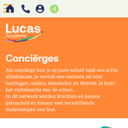
Conciërges
Als conciërge ben je op jouw school vaak een echte
alleskunner. Je vervult een centrale rol voor
leerlingen, ouders, teamleden en directie. Je bent
het visitekaartje van de school.
In dit netwerk worden krachten en kennis
gebundeld en komen veel verschillende
onderwerpen aan bod.