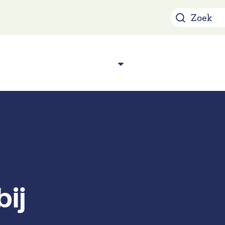
Over ons
Acade
n
ij