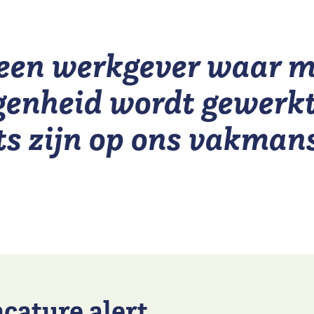
 een werkgever waar me
genheid wordt gewerk
ts zijn op ons vakman
acature alert
.