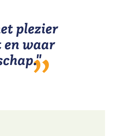
t plezier
t en waar
schap."