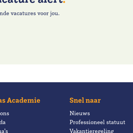
nde vacatures voor jou.
as Academie
Snel naar
 ons
Nieuws
da
Professioneel statuut
a’s
Vakantieregeling