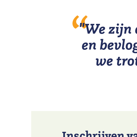
"We zijn
en bevlo
we tro
Inschrijven v