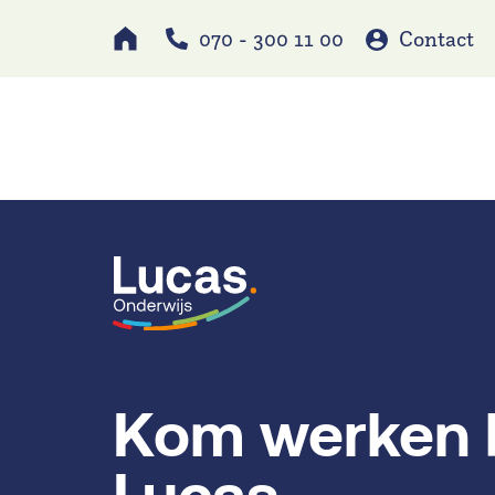
070 - 300 11 00
Contact
Werken bij
Schole
Kom werken b