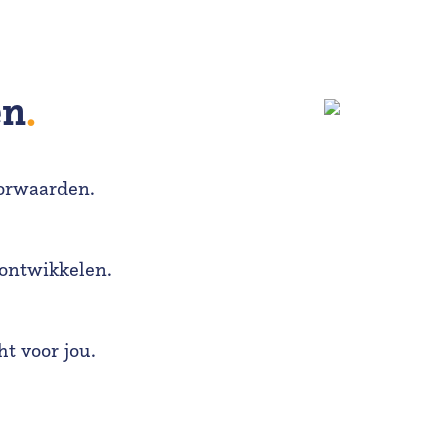
en
.
oorwaarden.
 ontwikkelen.
t voor jou.