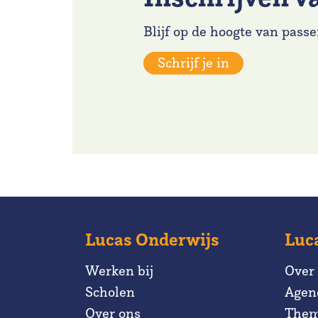
Blijf op de hoogte van passe
Schrijf je in
Lucas Onderwijs
Luc
Werken bij
Over
Scholen
Agen
Over ons
Them