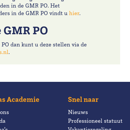
eden in de GMR PO. Het
uders in de GMR PO vindt u
hier
.
de GMR PO
PO dan kunt u deze stellen via de
.nl
.
as Academie
Snel naar
 ons
Nieuws
da
Professioneel statuut
a’s
Vakantieregeling