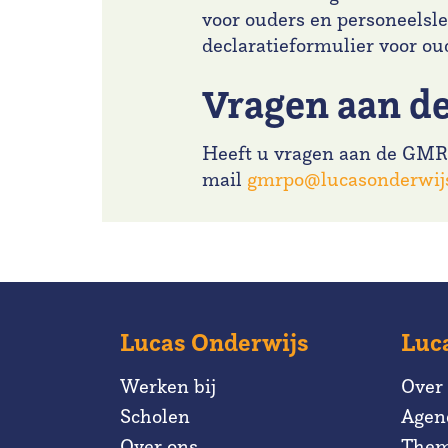
voor ouders en personeelsl
declaratieformulier voor o
Vragen aan 
Heeft u vragen aan de GMR 
mail
gmrpo@lucasonderwijs
Lucas Onderwijs
Luc
Werken bij
Over
Scholen
Agen
Over ons
Them