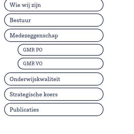
Wie wij zijn
Bestuur
Medezeggenschap
GMR PO
GMR VO
Onderwijskwaliteit
Strategische koers
Publicaties