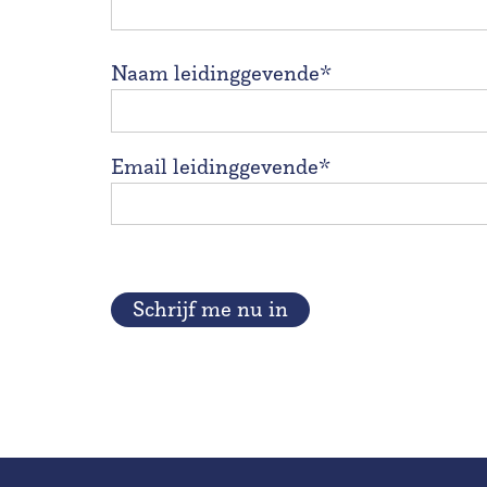
Naam leidinggevende*
Email leidinggevende*
Schrijf me nu in