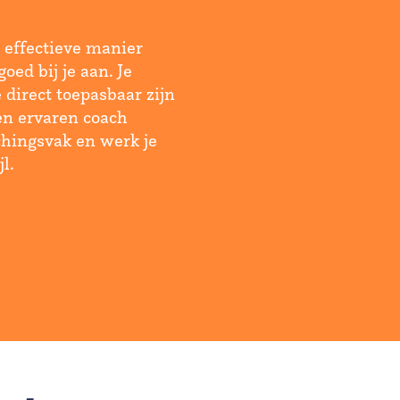
n effectieve manier
oed bij je aan. Je
 direct toepasbaar zijn
een ervaren coach
achingsvak en werk je
l.