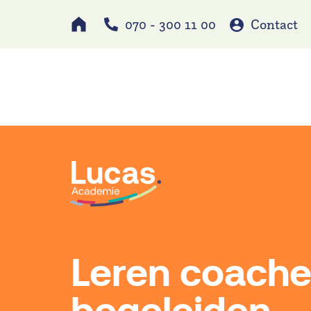
070 - 300 11 00
Contact
Werken bij
Schole
Leren coache