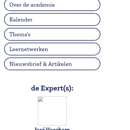
Over de academie
Kalender
Thema's
Leernetwerken
Nieuwsbrief & Artikelen
de Expert(s):
José Voorham