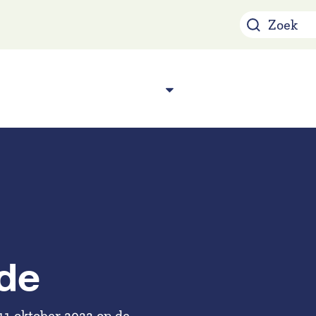
Over ons
Acade
n
de
1 oktober 2022 op de