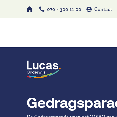
070 - 300 11 00
Contact
Werken bij
Schole
Gedragspara
De Gedragsparade voor het VMBO van 1