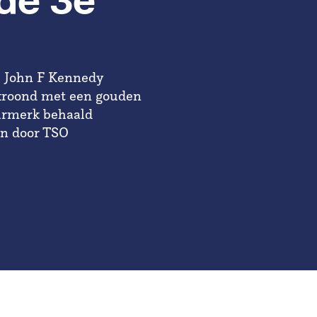
 de 3e
e John F Kennedy
ekroond met een gouden
keurmerk behaald
en door TSO