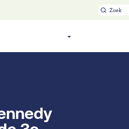
Over ons
Acade
n
Kennedy