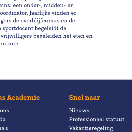
eams: een onder-, midden- en
rdinator. Jaarlijks vinden er
igers de overblijfcursus en de
 sportdocent begeleidt de
 vrijwilligers begeleiden het eten en
lruimte.
as Academie
Snel naar
 ons
Nieuws
da
Professioneel statuut
a’s
Vakantieregeling