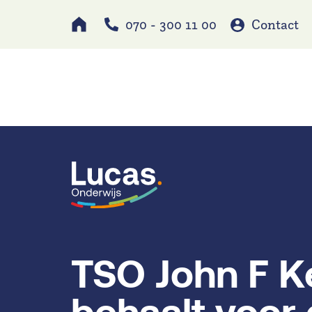
070 - 300 11 00
Contact
Werken bij
Schole
TSO John F 