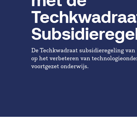
met de
Techkwadraa
Subsidierege
De Techkwadraat subsidieregeling van d
op het verbeteren van technologieonder
voortgezet onderwijs.