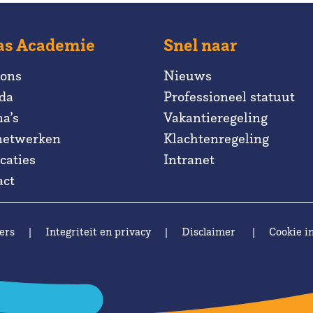
as Academie
Snel naar
 ons
Nieuws
da
Professioneel statuut
a’s
Vakantieregeling
netwerken
Klachtenregeling
caties
Intranet
act
ers
|
Integriteit en privacy
|
Disclaimer
|
Cookie in