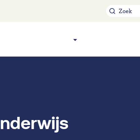
Over ons
Acade
n
nderwijs