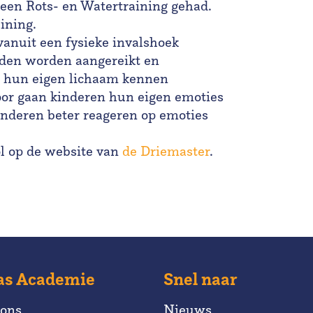
 een Rots- en Watertraining gehad.
ining.
vanuit een fysieke invalshoek
den worden aangereikt en
n hun eigen lichaam kennen
oor gaan kinderen hun eigen emoties
nderen beter reageren op emoties
l op de website van
de Driemaster
.
as Academie
Snel naar
 ons
Nieuws