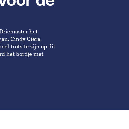
voor de
 Driemaster het
en. Cindy Ciere,
el trots te zijn op dit
rd het bordje met