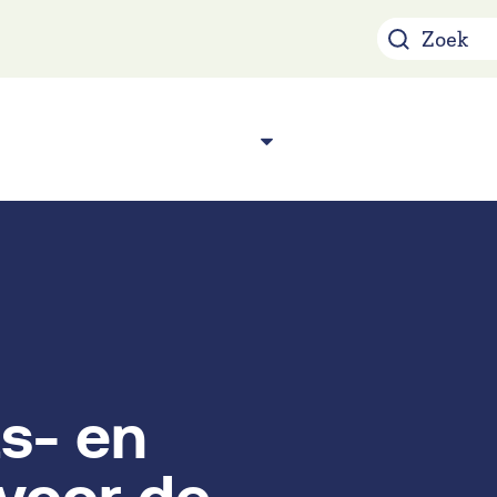
Over ons
Acade
n
s- en