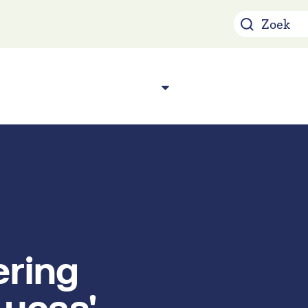
Over ons
Acade
n
ering