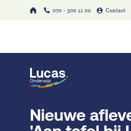
070 - 300 11 00
Contact
Werken bij
Schole
Nieuwe aflev