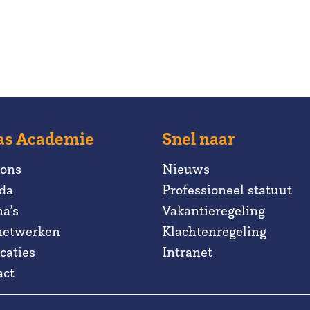
as Academie
Snel naar
 ons
Nieuws
da
Professioneel statuut
a’s
Vakantieregeling
netwerken
Klachtenregeling
caties
Intranet
act