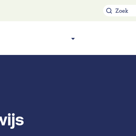
Over ons
Acade
n
ijs