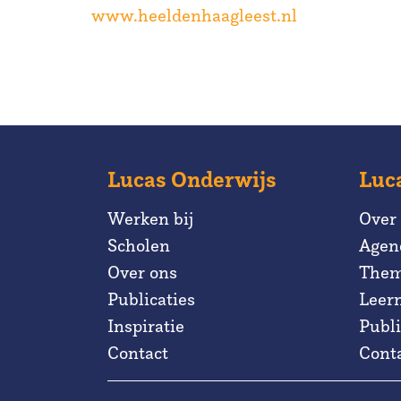
www.heeldenhaagleest.nl
Lucas Onderwijs
Luc
Werken bij
Over
Scholen
Agen
Over ons
Them
Publicaties
Leer
Inspiratie
Publi
Contact
Cont