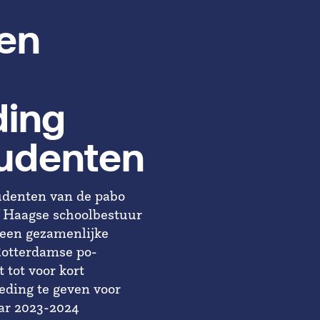
en
ding
tudenten
tudenten van de pabo
f Haagse schoolbestuur
t een gezamenlijke
Rotterdamse po-
 tot voor kort
eding te geven voor
aar 2023-2024