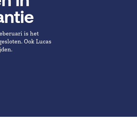
n in
antie
eberuari is het
gesloten. Ook Lucas
jden.