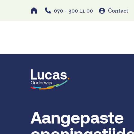
070 - 300 11 00
Contact
Werken bij
Schole
Aangepaste