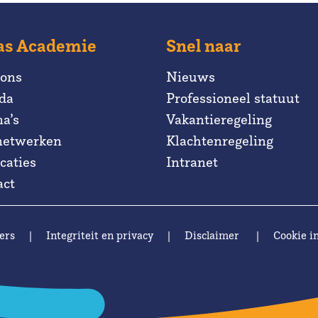
as Academie
Snel naar
 ons
Nieuws
da
Professioneel statuut
a’s
Vakantieregeling
netwerken
Klachtenregeling
caties
Intranet
act
ers
|
Integriteit en privacy
|
Disclaimer
|
Cookie in