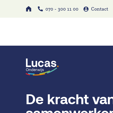
070 - 300 11 00
Contact
Werken bij
Schole
De kracht va