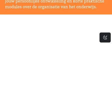
jouw persoonlijke ontwikkeling en korte praktische
modules over de organisatie van het onderwijs.
Da