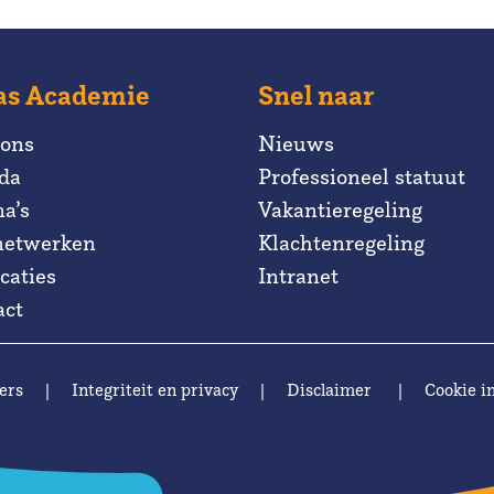
as Academie
Snel naar
 ons
Nieuws
da
Professioneel statuut
a’s
Vakantieregeling
netwerken
Klachtenregeling
caties
Intranet
act
ers
|
Integriteit en privacy
|
Disclaimer
|
Cookie in