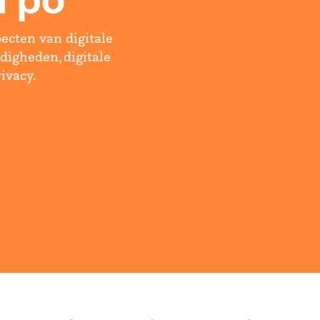
d po
pecten van digitale
digheden, digitale
rivacy.