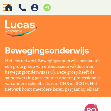
Bewegingsonderwijs
Het leernetwerk Bewegingsonderwijs bestaat uit
een grote groep van enthousiaste vakdocenten
bewegingsonderwijs (PO). Deze groep heeft de
samenwerking gezocht met andere professionals
van andere schoolbesturen: DHS en SCOH. Het
netwerk komt meerdere keren per jaar bij elkaar.