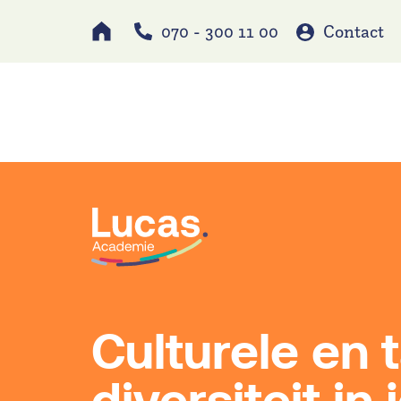
070 - 300 11 00
Contact
Werken bij
Schole
Culturele en t