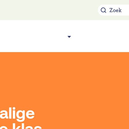
Over ons
Acade
n
alige