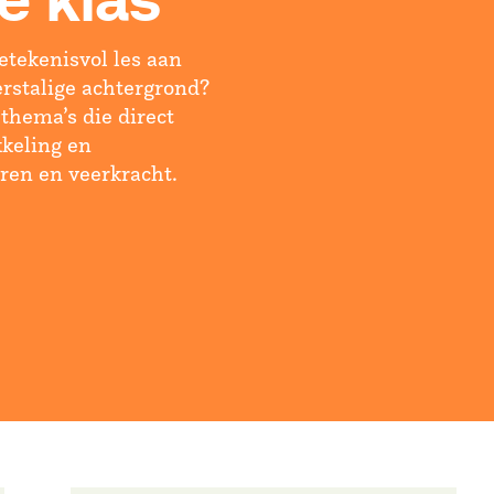
je klas
etekenisvol les aan
rstalige achtergrond?
 thema’s die direct
kkeling en
eren en veerkracht.