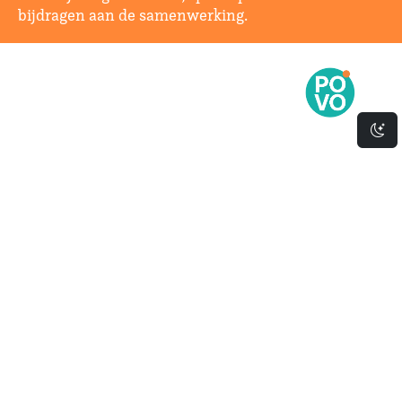
bijdragen aan de samenwerking.
Da