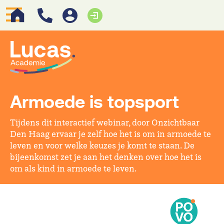
Armoede is topsport
Tijdens dit interactief webinar, door Onzichtbaar
Den Haag ervaar je zelf hoe het is om in armoede te
leven en voor welke keuzes je komt te staan. De
bijeenkomst zet je aan het denken over hoe het is
om als kind in armoede te leven.