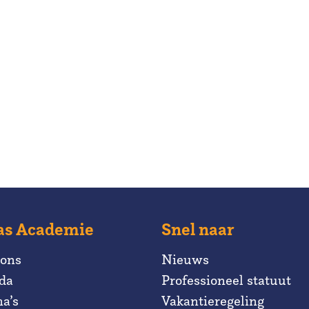
as Academie
Snel naar
 ons
Nieuws
da
Professioneel statuut
a’s
Vakantieregeling