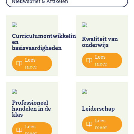
Nieuwsbrief & Artikelen
Curriculumontwikkeling
Kwaliteit van
en
onderwijs
basisvaardigheden
Lees
Lees
meer
meer
Professioneel
handelen in de
Leiderschap
klas
Lees
Lees
meer
meer