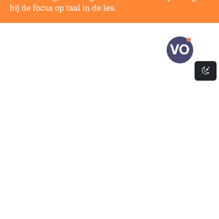
bij de focus op taal in de les.
Da