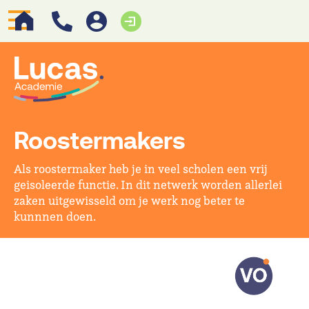
Roostermakers
Als roostermaker heb je in veel scholen een vrij
geisoleerde functie. In dit netwerk worden allerlei
zaken uitgewisseld om je werk nog beter te
kunnnen doen.