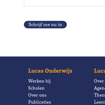
Schrijf me nu in
Lucas Onderwijs
Luc
Werken bij
Over
Scholen
Agen
Over ons
Them
Publicaties
Leer