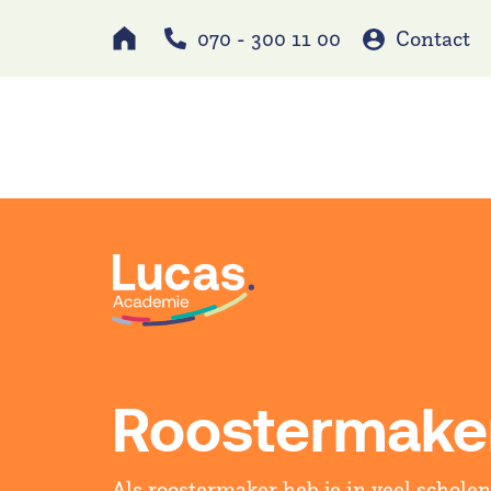
070 - 300 11 00
Contact
Werken bij
Schole
Roostermake
Als roostermaker heb je in veel scholen