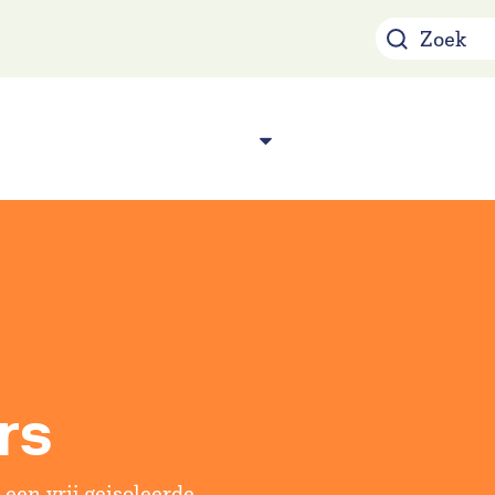
Over ons
Acade
n
rs
 een vrij geisoleerde