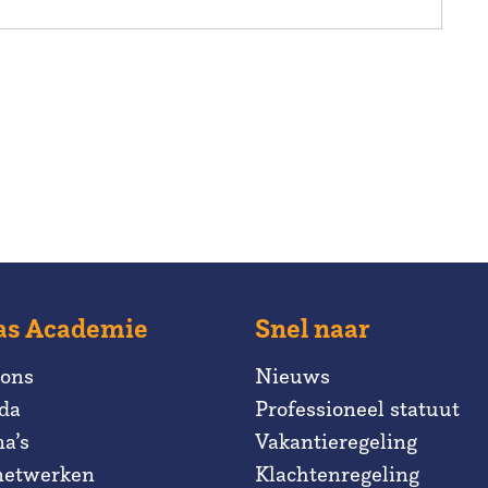
as Academie
Snel naar
 ons
Nieuws
da
Professioneel statuut
a’s
Vakantieregeling
netwerken
Klachtenregeling