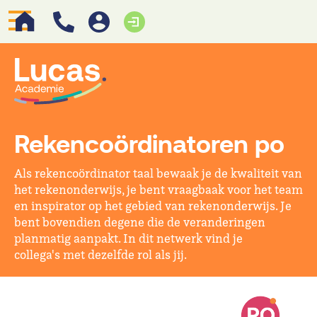
Rekencoördinatoren po
Als rekencoördinator taal bewaak je de kwaliteit van
het rekenonderwijs, je bent vraagbaak voor het team
en inspirator op het gebied van rekenonderwijs. Je
bent bovendien degene die de veranderingen
planmatig aanpakt. In dit netwerk vind je
collega's met dezelfde rol als jij.