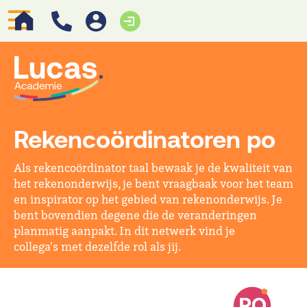
Rekencoördinatoren po
Als rekencoördinator taal bewaak je de kwaliteit van
het rekenonderwijs, je bent vraagbaak voor het team
en inspirator op het gebied van rekenonderwijs. Je
bent bovendien degene die de veranderingen
planmatig aanpakt. In dit netwerk vind je
collega's met dezelfde rol als jij.